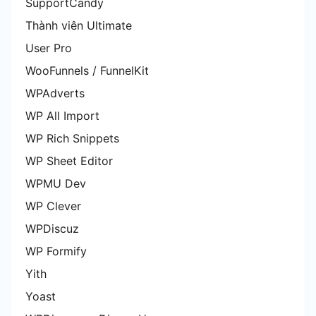
SupportCandy
Thành viên Ultimate
User Pro
WooFunnels / FunnelKit
WPAdverts
WP All Import
WP Rich Snippets
WP Sheet Editor
WPMU Dev
WP Clever
WPDiscuz
WP Formify
Yith
Yoast