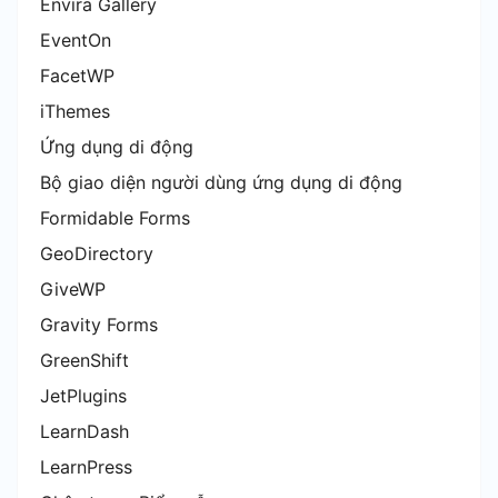
Envira Gallery
EventOn
FacetWP
iThemes
Ứng dụng di động
Bộ giao diện người dùng ứng dụng di động
Formidable Forms
GeoDirectory
GiveWP
Gravity Forms
GreenShift
JetPlugins
LearnDash
LearnPress