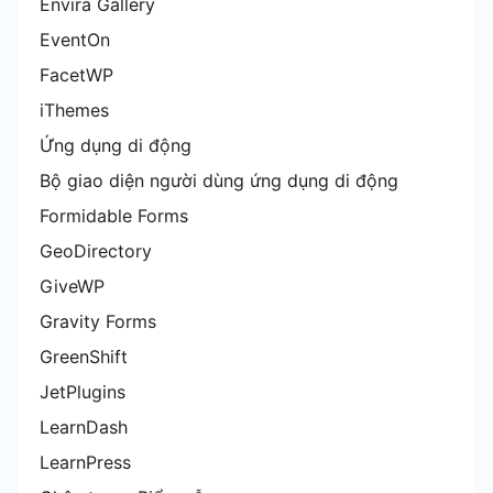
Envira Gallery
EventOn
FacetWP
iThemes
Ứng dụng di động
Bộ giao diện người dùng ứng dụng di động
Formidable Forms
GeoDirectory
GiveWP
Gravity Forms
GreenShift
JetPlugins
LearnDash
LearnPress