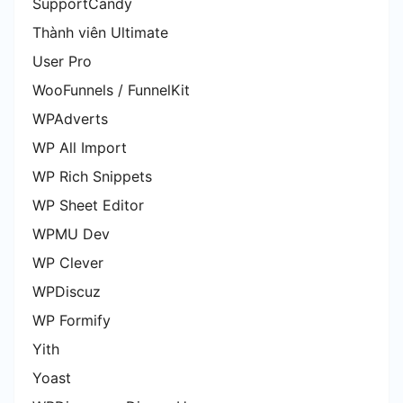
SupportCandy
Thành viên Ultimate
User Pro
WooFunnels / FunnelKit
WPAdverts
WP All Import
WP Rich Snippets
WP Sheet Editor
WPMU Dev
WP Clever
WPDiscuz
WP Formify
Yith
Yoast