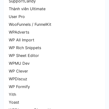
SupportCandy
Thành viên Ultimate
User Pro
WooFunnels / FunnelKit
WPAdverts
WP All Import
WP Rich Snippets
WP Sheet Editor
WPMU Dev
WP Clever
WPDiscuz
WP Formify
Yith
Yoast