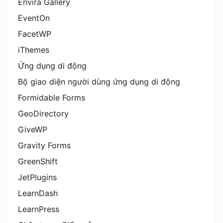
Envira Gallery
EventOn
FacetWP
iThemes
Ứng dụng di động
Bộ giao diện người dùng ứng dụng di động
Formidable Forms
GeoDirectory
GiveWP
Gravity Forms
GreenShift
JetPlugins
LearnDash
LearnPress