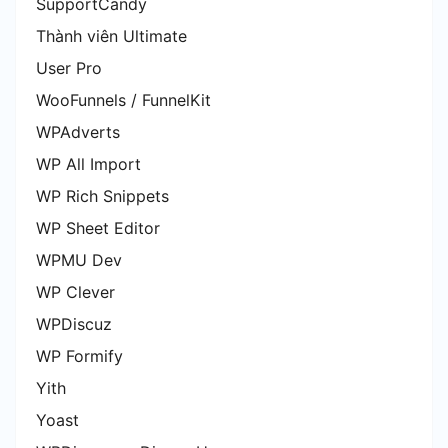
SupportCandy
Thành viên Ultimate
User Pro
WooFunnels / FunnelKit
WPAdverts
WP All Import
WP Rich Snippets
WP Sheet Editor
WPMU Dev
WP Clever
WPDiscuz
WP Formify
Yith
Yoast