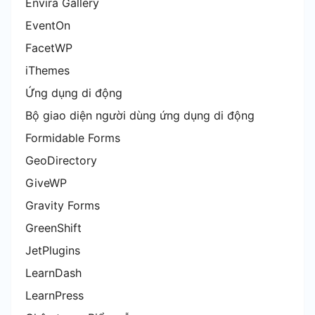
Envira Gallery
EventOn
FacetWP
iThemes
Ứng dụng di động
Bộ giao diện người dùng ứng dụng di động
Formidable Forms
GeoDirectory
GiveWP
Gravity Forms
GreenShift
JetPlugins
LearnDash
LearnPress