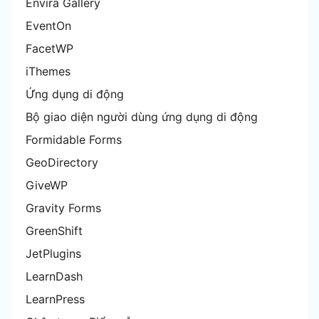
Envira Gallery
EventOn
FacetWP
iThemes
Ứng dụng di động
Bộ giao diện người dùng ứng dụng di động
Formidable Forms
GeoDirectory
GiveWP
Gravity Forms
GreenShift
JetPlugins
LearnDash
LearnPress