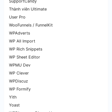
SupportCandy
Thành viên Ultimate
User Pro
WooFunnels / FunnelKit
WPAdverts
WP All Import
WP Rich Snippets
WP Sheet Editor
WPMU Dev
WP Clever
WPDiscuz
WP Formify
Yith
Yoast