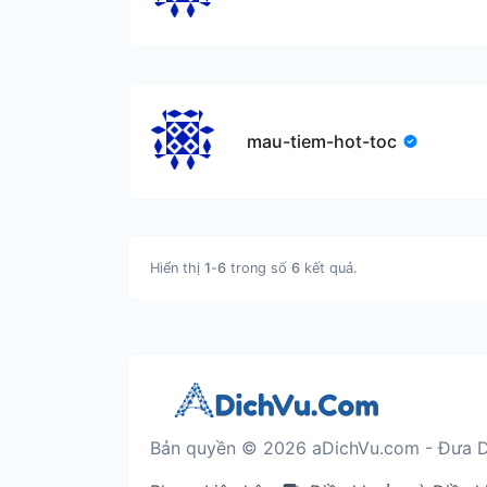
mau-tiem-hot-toc
Hiển thị
1
-
6
trong số
6
kết quả.
Bản quyền © 2026 aDichVu.com - Đưa D