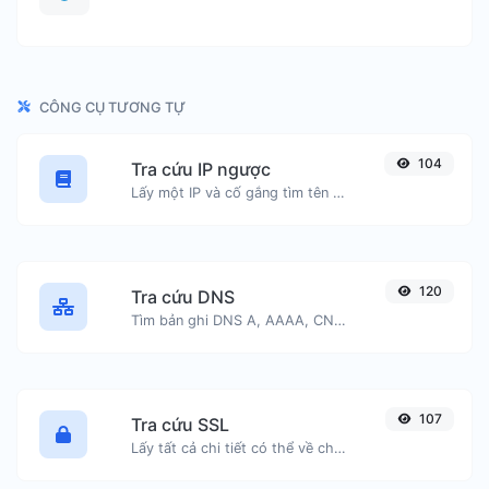
CÔNG CỤ TƯƠNG TỰ
104
Tra cứu IP ngược
Lấy một IP và cố gắng tìm tên miền/máy chủ liên quan đến nó.
120
Tra cứu DNS
Tìm bản ghi DNS A, AAAA, CNAME, MX, NS, TXT, SOA của một máy chủ.
107
Tra cứu SSL
Lấy tất cả chi tiết có thể về chứng chỉ SSL.