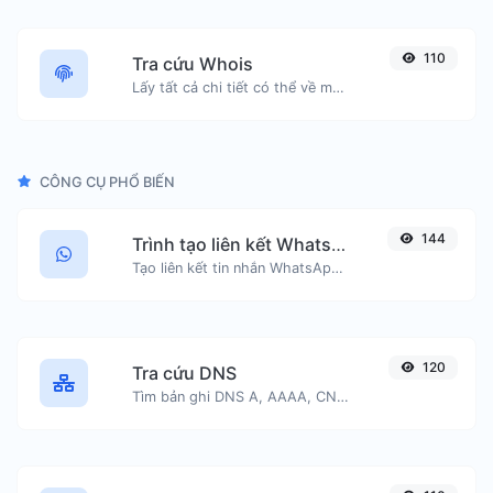
110
Tra cứu Whois
Lấy tất cả chi tiết có thể về một tên miền.
CÔNG CỤ PHỔ BIẾN
144
Trình tạo liên kết WhatsApp
Tạo liên kết tin nhắn WhatsApp một cách dễ dàng.
120
Tra cứu DNS
Tìm bản ghi DNS A, AAAA, CNAME, MX, NS, TXT, SOA của một máy chủ.