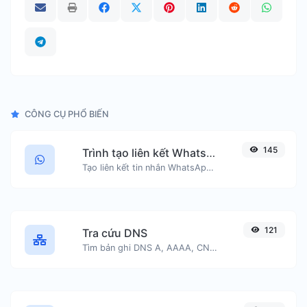
CÔNG CỤ PHỔ BIẾN
145
Trình tạo liên kết WhatsApp
Tạo liên kết tin nhắn WhatsApp một cách dễ dàng.
121
Tra cứu DNS
Tìm bản ghi DNS A, AAAA, CNAME, MX, NS, TXT, SOA của một máy chủ.