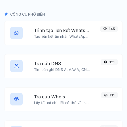
CÔNG CỤ PHỔ BIẾN
145
Trình tạo liên kết WhatsApp
Tạo liên kết tin nhắn WhatsApp một cách dễ dàng.
121
Tra cứu DNS
Tìm bản ghi DNS A, AAAA, CNAME, MX, NS, TXT, SOA của một máy chủ.
111
Tra cứu Whois
Lấy tất cả chi tiết có thể về một tên miền.