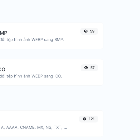
59
BMP
đổi tệp hình ảnh WEBP sang BMP.
57
CO
đổi tệp hình ảnh WEBP sang ICO.
121
Tìm bản ghi DNS A, AAAA, CNAME, MX, NS, TXT, SOA của một máy chủ.