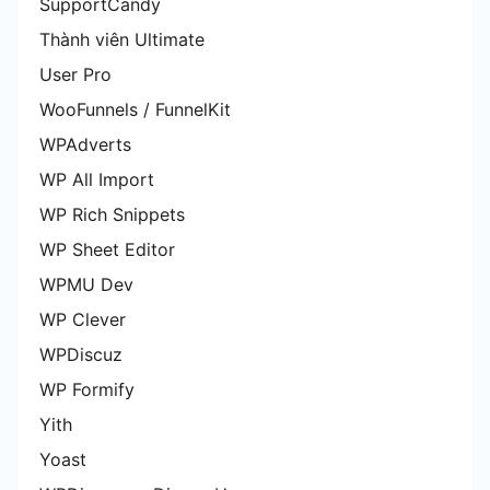
SupportCandy
Thành viên Ultimate
User Pro
WooFunnels / FunnelKit
WPAdverts
WP All Import
WP Rich Snippets
WP Sheet Editor
WPMU Dev
WP Clever
WPDiscuz
WP Formify
Yith
Yoast