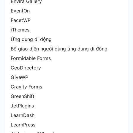
Envira Gallery
EventOn
FacetWP
iThemes
Ứng dụng di động
Bộ giao diện người dùng ứng dụng di động
Formidable Forms
GeoDirectory
GiveWP
Gravity Forms
GreenShift
JetPlugins
LearnDash
LearnPress